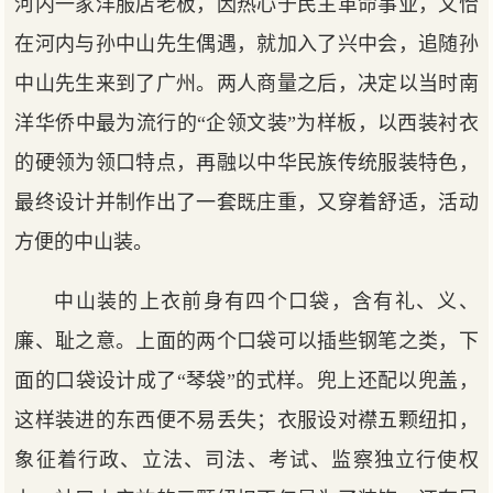
河内一家洋服店老板，因热心于民主革命事业，又恰
在河内与孙中山先生偶遇，就加入了兴中会，追随孙
中山先生来到了广州。两人商量之后，决定以当时南
洋华侨中最为流行的“企领文装”为样板，以西装衬衣
的硬领为领口特点，再融以中华民族传统服装特色，
最终设计并制作出了一套既庄重，又穿着舒适，活动
方便的中山装。
中山装的上衣前身有四个口袋，含有礼、义、
廉、耻之意。上面的两个口袋可以插些钢笔之类，下
面的口袋设计成了“琴袋”的式样。兜上还配以兜盖，
这样装进的东西便不易丢失；衣服设对襟五颗纽扣，
象征着行政、立法、司法、考试、监察独立行使权