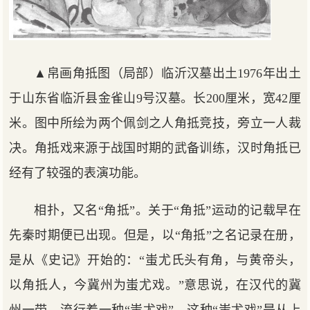
▲帛画角抵图（局部）临沂汉墓出土1976年出土
于山东省临沂县金雀山9号汉墓。长200厘米，宽42厘
米。图中所绘为两个佩剑之人角抵竞技，旁立一人裁
决。角抵戏来源于战国时期的武备训练，汉时角抵已
经有了较强的表演功能。
相扑，又名“角抵”。关于“角抵”运动的记载早在
先秦时期便已出现。但是，以“角抵”之名记录在册，
是从《史记》开始的：“蚩尤氏头有角，与黄帝头，
以角抵人，今冀州为蚩尤戏。”意思说，在汉代的冀
州一带，流行着一种“蚩尤戏”。这种“蚩尤戏”是从上