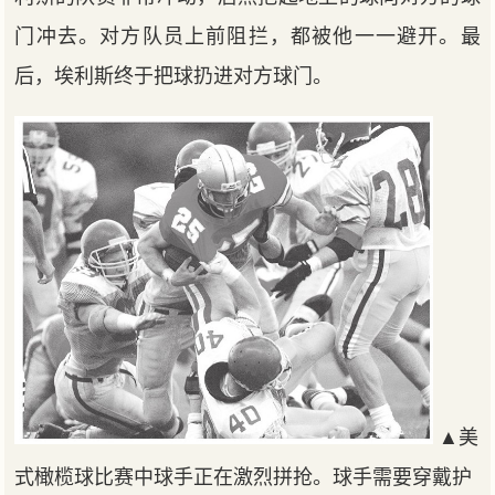
门冲去。对方队员上前阻拦，都被他一一避开。最
后，埃利斯终于把球扔进对方球门。
▲美
式橄榄球比赛中球手正在激烈拼抢。球手需要穿戴护