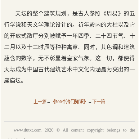
天坛的整个建筑规划，是古人参照《周易》的五
行学说和天文学理论设计的。祈年殿内的大柱以及它
的开放式敞厅分别被赋予一年四季、二十四节气、十
二月以及十二时辰等种种寓意。同时，其色调和建筑
蕴含的数字，无不彰显着皇家气象。这一切，都使得
天坛成为中国古代建筑艺术中文化内涵最为突出的一
座庙坛。
上一篇
←
《500个冷门知识》
→
下一篇
www.dutxt.com 2020 © All content copyright belongs to the
dutxt