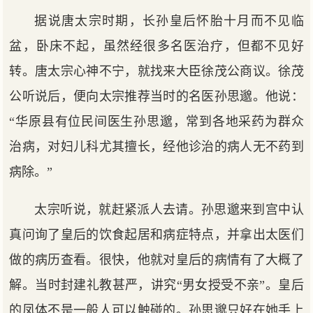
据说唐太宗时期，长孙皇后怀胎十月而不见临
盆，卧床不起，虽然经很多名医治疗，但都不见好
转。唐太宗心神不宁，就找来大臣徐茂公商议。徐茂
公听说后，便向太宗推荐当时的名医孙思邈。他说：
“华原县有位民间医生孙思邈，常到各地采药为群众
治病，对妇儿科尤其擅长，经他诊治的病人无不药到
病除。”
太宗听说，就赶紧派人去请。孙思邈来到宫中认
真问询了皇后的饮食起居和病症特点，并拿出太医们
做的病历查看。很快，他就对皇后的病情有了大概了
解。当时封建礼教甚严，讲究“男女授受不亲”。皇后
的凤体不是一般人可以触碰的。孙思邈只好在她手上