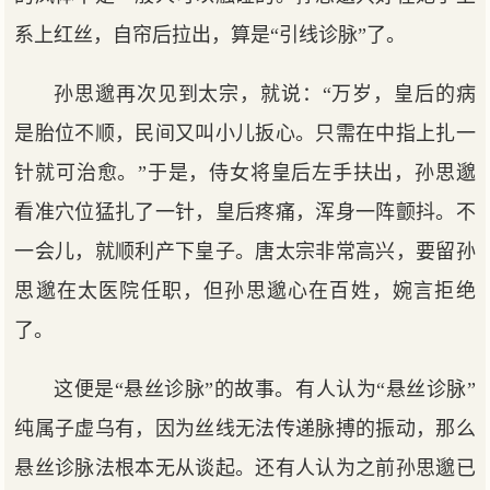
系上红丝，自帘后拉出，算是“引线诊脉”了。
孙思邈再次见到太宗，就说：“万岁，皇后的病
是胎位不顺，民间又叫小儿扳心。只需在中指上扎一
针就可治愈。”于是，侍女将皇后左手扶出，孙思邈
看准穴位猛扎了一针，皇后疼痛，浑身一阵颤抖。不
一会儿，就顺利产下皇子。唐太宗非常高兴，要留孙
思邈在太医院任职，但孙思邈心在百姓，婉言拒绝
了。
这便是“悬丝诊脉”的故事。有人认为“悬丝诊脉”
纯属子虚乌有，因为丝线无法传递脉搏的振动，那么
悬丝诊脉法根本无从谈起。还有人认为之前孙思邈已