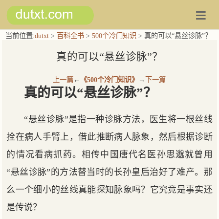
当前位置:
dutxt
>
百科全书
>
500个冷门知识
> 真的可以“悬丝诊脉”？
真的可以“悬丝诊脉”？
上一篇
←
《500个冷门知识》
→
下一篇
真的可以“悬丝诊脉”？
“悬丝诊脉”是指一种诊脉方法，医生将一根丝线
拴在病人手臂上，借此推断病人脉象，然后根据诊断
的情况看病抓药。相传中国唐代名医孙思邈就曾用
“悬丝诊脉”的方法替当时的长孙皇后治好了难产。那
么一个细小的丝线真能探知脉象吗？它究竟是事实还
是传说？