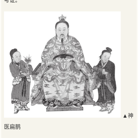
考证。
▲神
医扁鹊